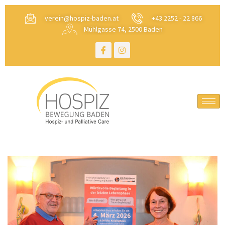
verein@hospiz-baden.at
+43 2252 - 22 866
Mühlgasse 74, 2500 Baden