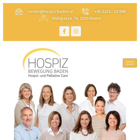
verein@hospiz-baden.at
+43 2252 - 22 866
Mühlgasse 74, 2500 Baden