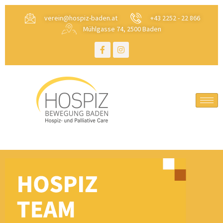
verein@hospiz-baden.at
+43 2252 - 22 866
Mühlgasse 74, 2500 Baden