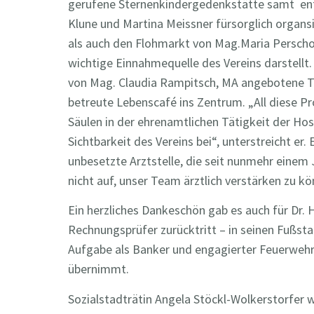
gerufene Sternenkindergedenkstätte samt en
Klune und Martina Meissner fürsorglich organ
als auch den Flohmarkt von Mag.Maria Persch
wichtige Einnahmequelle des Vereins darstellt. 
von Mag. Claudia Rampitsch, MA angebotene T
betreute Lebenscafé ins Zentrum. „All diese Pr
Säulen in der ehrenamtlichen Tätigkeit der H
Sichtbarkeit des Vereins bei“, unterstreicht er
unbesetzte Arztstelle, die seit nunmehr einem 
nicht auf, unser Team ärztlich verstärken zu könn
Ein herzliches Dankeschön gab es auch für Dr. 
Rechnungsprüfer zurücktritt – in seinen Fußst
Aufgabe als Banker und engagierter Feuerwe
übernimmt.
Sozialstadträtin Angela Stöckl-Wolkerstorfer w