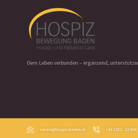
Dem Leben verbunden – ergänzend, unterstützen
verein@hospiz-baden.at
+43 2252 - 22 866