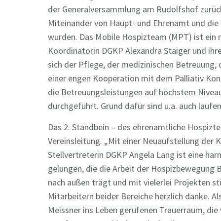
der Generalversammlung am Rudolfshof zurück, 
Miteinander von Haupt- und Ehrenamt und die P
wurden. Das Mobile Hospizteam (MPT) ist ein m
Koordinatorin DGKP Alexandra Staiger und ihrer
sich der Pflege, der medizinischen Betreuung,
einer engen Kooperation mit dem Palliativ Ko
die Betreuungsleistungen auf höchstem Niveau
durchgeführt. Grund dafür sind u.a. auch laufe
Das 2. Standbein – des ehrenamtliche Hospizte
Vereinsleitung. „Mit einer Neuaufstellung der K
Stellvertreterin DGKP Angela Lang ist eine ha
gelungen, die die Arbeit der Hospizbewegung
nach außen trägt und mit vielerlei Projekten s
Mitarbeitern beider Bereiche herzlich danke. A
Meissner ins Leben gerufenen Trauerraum, die 