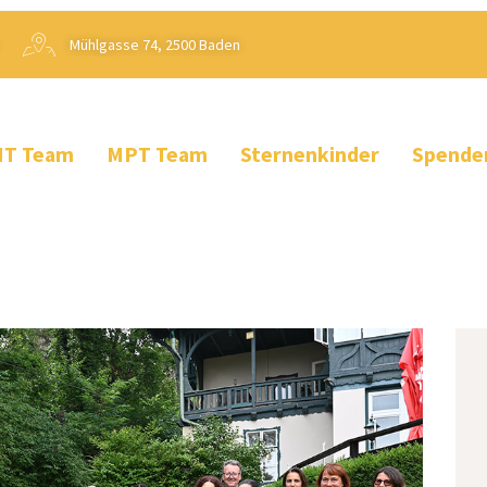
Mühlgasse 74, 2500 Baden
T Team
MPT Team
Sternenkinder
Spende