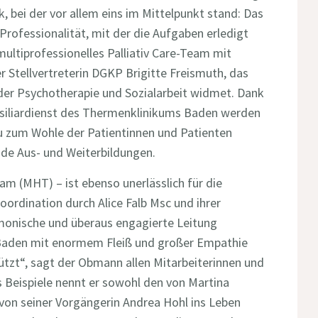
bei der vor allem eins im Mittelpunkt stand: Das
rofessionalität, mit der die Aufgaben erledigt
ultiprofessionelles Palliativ Care-Team mit
 Stellvertreterin DGKP Brigitte Freismuth, das
 der Psychotherapie und Sozialarbeit widmet. Dank
nsiliardienst des Thermenklinikums Baden werden
 zum Wohle der Patientinnen und Patienten
nde Aus- und Weiterbildungen.
am (MHT) – ist ebenso unerlässlich für die
oordination durch Alice Falb Msc und ihrer
rmonische und überaus engagierte Leitung
 Baden mit enormem Fleiß und großer Empathie
tützt“, sagt der Obmann allen Mitarbeiterinnen und
ls Beispiele nennt er sowohl den von Martina
von seiner Vorgängerin Andrea Hohl ins Leben