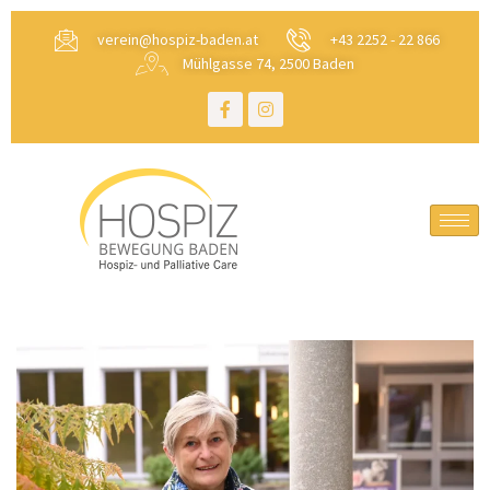
verein@hospiz-baden.at
+43 2252 - 22 866
Mühlgasse 74, 2500 Baden